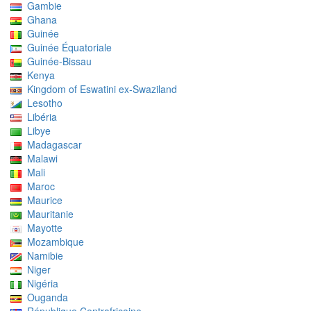
Gambie
Ghana
Guinée
Guinée Équatoriale
Guinée-Bissau
Kenya
Kingdom of Eswatini ex-Swaziland
Lesotho
Libéria
Libye
Madagascar
Malawi
Mali
Maroc
Maurice
Mauritanie
Mayotte
Mozambique
Namibie
Niger
Nigéria
Ouganda
République Centrafricaine