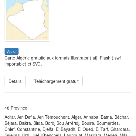
Vector
Carte Algérie gratuite aux formats Illustrator (.ai), Flash (.swf
importable) et SVG.
Details
Téléchargement gratuit
48 Province
Adrar, Aïn Defla, Aïn Témouchent, Alger, Annaba, Batna, Béchar,
Béjaïa, Biskra, Blida, Bordj Bou Arréridj, Bouira, Boumerdès,
Chlef, Constantine, Djelfa, El Bayadh, El Oued, El Tarf, Ghardaïa,
Guelma, Illizi, Jijel, Khenchela, Laghouat, Mascara, Médéa, Mila,