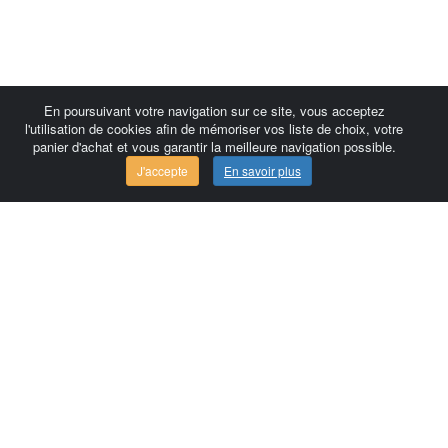
En poursuivant votre navigation sur ce site, vous acceptez
l'utilisation de cookies afin de mémoriser vos liste de choix, votre
panier d'achat et vous garantir la meilleure navigation possible.
J'accepte
En savoir plus
Comersis.com
France
Géo-Market
Blog
Espace client / Factures
Commandes