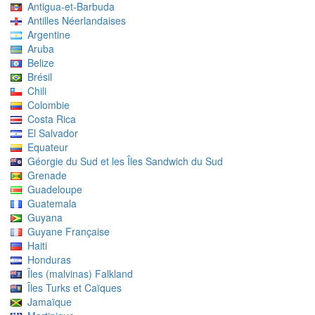
Antigua-et-Barbuda
Antilles Néerlandaises
Argentine
Aruba
Belize
Brésil
Chili
Colombie
Costa Rica
El Salvador
Equateur
Géorgie du Sud et les Îles Sandwich du Sud
Grenade
Guadeloupe
Guatemala
Guyana
Guyane Française
Haiti
Honduras
Îles (malvinas) Falkland
Îles Turks et Caïques
Jamaïque