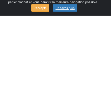
panier d'achat et vous garantir la meilleure navigation possible.
J'accepte
En savoir plus
Comersis.com
France
Géo-Market
Blog
Espace client / Factures
Commandes
Conditions d'utilisation
Contact
Comersis.com