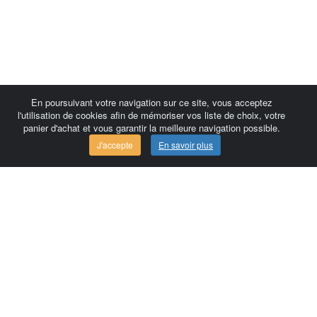
En poursuivant votre navigation sur ce site, vous acceptez
l'utilisation de cookies afin de mémoriser vos liste de choix, votre
panier d'achat et vous garantir la meilleure navigation possible.
J'accepte
En savoir plus
Comersis.com
France
Géo-Market
Blog
Espace client / Factures