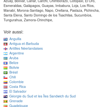
Azuay, Bolívar, Cañar, Carchi, Chimborazo, Cotopaxi, El Oro,
Esmeraldas, Galápagos, Guayas, Imbabura, Loja, Los Ríos,
Manabí, Morona-Santiago, Napo, Orellana, Pastaza, Pichincha,
Santa Elena, Santo Domingo de los Tsachilas, Sucumbíos,
Tungurahua, Zamora-Chinchipe,
Voir aussi:
Anguilla
Antigua-et-Barbuda
Antilles Néerlandaises
Argentine
Aruba
Belize
Bolivie
Brésil
Chili
Colombie
Costa Rica
El Salvador
Géorgie du Sud et les Îles Sandwich du Sud
Grenade
Guadeloupe