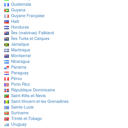
Guatemala
Guyana
Guyane Française
Haiti
Honduras
Îles (malvinas) Falkland
Îles Turks et Caïques
Jamaïque
Martinique
Montserrat
Nicaragua
Panama
Paraguay
Pérou
Porto Rico
République Dominicaine
Saint-Kitts-et-Nevis
Saint-Vincent-et-les Grenadines
Sainte-Lucie
Suriname
Trinité-et-Tobago
Uruguay