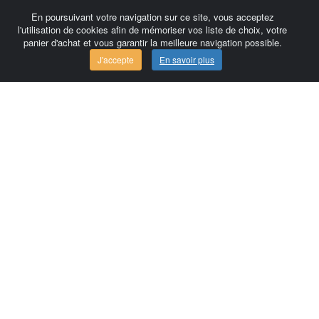
En poursuivant votre navigation sur ce site, vous acceptez
l'utilisation de cookies afin de mémoriser vos liste de choix, votre
panier d'achat et vous garantir la meilleure navigation possible.
J'accepte
En savoir plus
Comersis.com
France
Géo-Market
Blog
Espace client / Factures
Commandes
Conditions d'utilisation
Contact