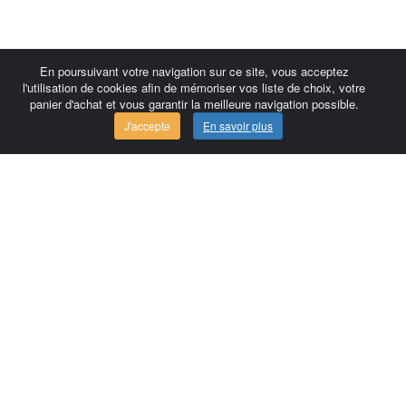
En poursuivant votre navigation sur ce site, vous acceptez
l'utilisation de cookies afin de mémoriser vos liste de choix, votre
panier d'achat et vous garantir la meilleure navigation possible.
J'accepte
En savoir plus
Comersis.com
France
Géo-Market
Blog
Espace client / Factures
Commandes
Conditions d'utilisation