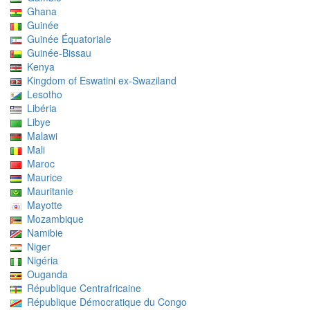
Ghana
Guinée
Guinée Équatoriale
Guinée-Bissau
Kenya
Kingdom of Eswatini ex-Swaziland
Lesotho
Libéria
Libye
Malawi
Mali
Maroc
Maurice
Mauritanie
Mayotte
Mozambique
Namibie
Niger
Nigéria
Ouganda
République Centrafricaine
République Démocratique du Congo