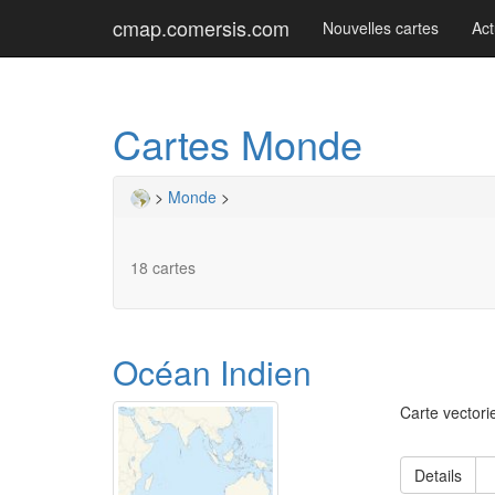
cmap.comersis.com
Nouvelles cartes
Act
Cartes Monde
>
Monde
>
18 cartes
Océan Indien
Carte vectori
Details