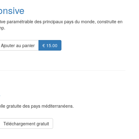
onsive
tive paramétrable des principaux pays du monde, construite en
hp.
Ajouter au panier
€ 15.00
e
elle gratuite des pays méditerranéens.
Téléchargement gratuit