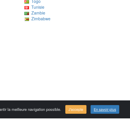
Togo
Tunisie
Zambie
Zimbabwe
ntir la meilleure navigation possible.
J'accepte
En savoir plus
Comersis.com