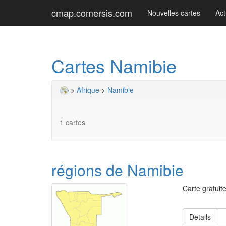
cmap.comersis.com
Nouvelles cartes
Act
Cartes Namibie
>
Afrique
>
Namibie
1 cartes
régions de Namibie
Carte gratuit
Details