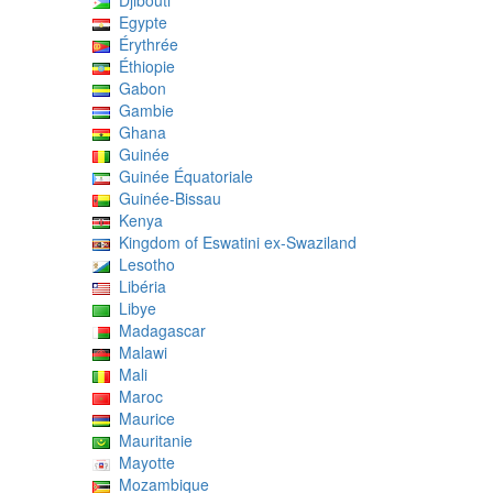
Djibouti
Egypte
Érythrée
Éthiopie
Gabon
Gambie
Ghana
Guinée
Guinée Équatoriale
Guinée-Bissau
Kenya
Kingdom of Eswatini ex-Swaziland
Lesotho
Libéria
Libye
Madagascar
Malawi
Mali
Maroc
Maurice
Mauritanie
Mayotte
Mozambique