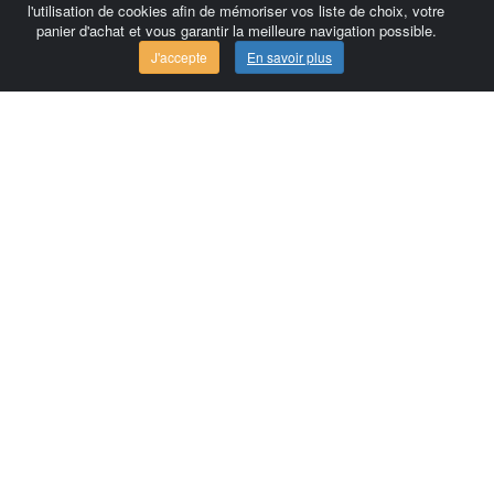
l'utilisation de cookies afin de mémoriser vos liste de choix, votre
panier d'achat et vous garantir la meilleure navigation possible.
J'accepte
En savoir plus
Comersis.com
France
Géo-Market
Blog
Espace client / Factures
Commandes
Conditions d'utilisation
Contact