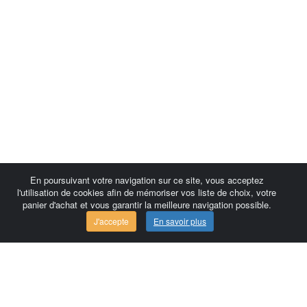
En poursuivant votre navigation sur ce site, vous acceptez
l'utilisation de cookies afin de mémoriser vos liste de choix, votre
panier d'achat et vous garantir la meilleure navigation possible.
J'accepte
En savoir plus
Comersis.com
France