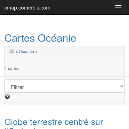
cmap.comersis.com
Toggl
navig
Cartes Océanie
>
Océanie
>
1 cartes
Globe terrestre centré sur