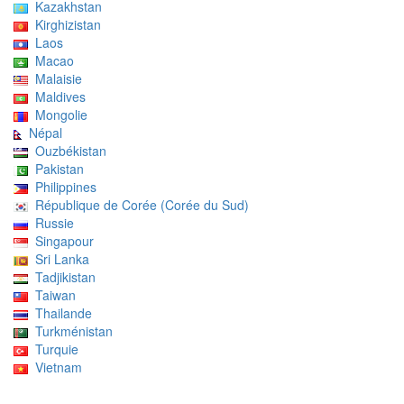
Kazakhstan
Kirghizistan
Laos
Macao
Malaisie
Maldives
Mongolie
Népal
Ouzbékistan
Pakistan
Philippines
République de Corée (Corée du Sud)
Russie
Singapour
Sri Lanka
Tadjikistan
Taiwan
Thailande
Turkménistan
Turquie
Vietnam