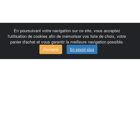
En poursuivant votre navigation sur ce site, vous acceptez
l'utilisation de cookies afin de mémoriser vos liste de choix, votre
panier d'achat et vous garantir la meilleure navigation possible.
J'accepte
En savoir plus
Comersis.com
France
Géo-Market
Blog
Espace client / Factures
Commandes