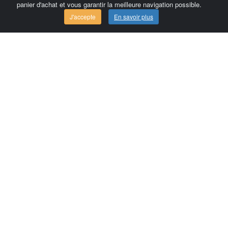
panier d'achat et vous garantir la meilleure navigation possible.
J'accepte
En savoir plus
Comersis.com
France
Géo-Market
Blog
Espace client / Factures
Commandes
Conditions d'utilisation
Contact
Comersis.com