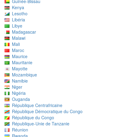
Guinée-Bissau
Kenya
Lesotho
Libéria
Libye
Madagascar
Malawi
Mali
Maroc
Maurice
Mauritanie
Mayotte
Mozambique
Namibie
Niger
Nigéria
Ouganda
République Centrafricaine
République Démocratique du Congo
République du Congo
République-Unie de Tanzanie
Réunion
Rwanda