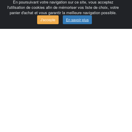
En poursuivant votre navigation sur ce site, vous acceptez
l'utilisation de cookies afin de mémoriser vos liste de choix, votre
panier d'achat et vous garantir la meilleure navigation possible.
J'accepte
En savoir plus
Comersis.com
France
Géo-Market
Blog
Espace client / Factures
Commandes
Conditions d'utilisation
Contact