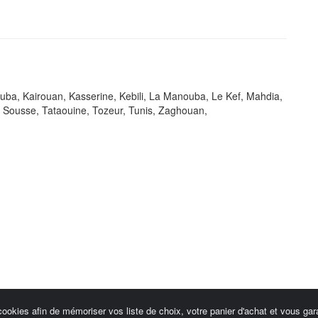
uba, Kairouan, Kasserine, Kebili, La Manouba, Le Kef, Mahdia,
a, Sousse, Tataouine, Tozeur, Tunis, Zaghouan,
cookies afin de mémoriser vos liste de choix, votre panier d'achat et vous gara