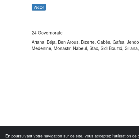
Vector
24 Governorate
Ariana, Béja, Ben Arous, Bizerte, Gabès, Gafsa, Jendo
Medenine, Monastir, Nabeul, Sfax, Sidi Bouzid, Silian
En poursuivant votre navigation sur ce site, vous acceptez l'utilisation de 