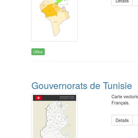
Details
Office
Gouvernorats de Tunisie
Carte vectori
Français.
Details