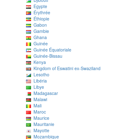
Djibouti
Egypte
Érythrée
Éthiopie
Gabon
Gambie
Ghana
Guinée
Guinée Équatoriale
Guinée-Bissau
Kenya
Kingdom of Eswatini ex-Swaziland
Lesotho
Libéria
Libye
Madagascar
Malawi
Mali
Maroc
Maurice
Mauritanie
Mayotte
Mozambique