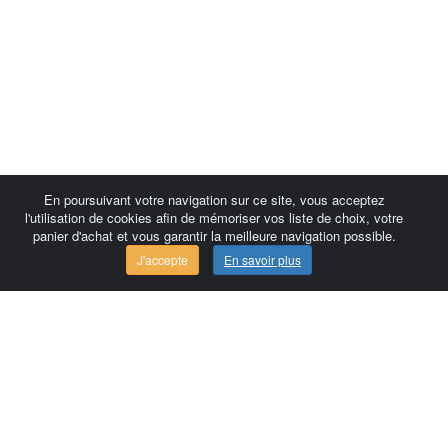
En poursuivant votre navigation sur ce site, vous acceptez
l'utilisation de cookies afin de mémoriser vos liste de choix, votre
panier d'achat et vous garantir la meilleure navigation possible.
J'accepte
En savoir plus
Comersis.com
France
Géo-Market
Blog