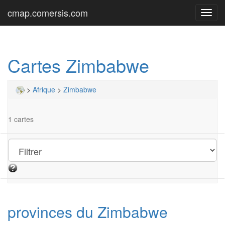
cmap.comersis.com
Toggl
navig
Cartes Zimbabwe
>
Afrique
>
Zimbabwe
1 cartes
provinces du Zimbabwe