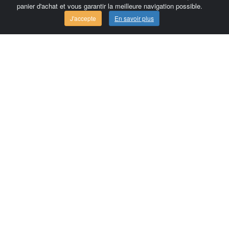
panier d'achat et vous garantir la meilleure navigation possible.
J'accepte
En savoir plus
Comersis.com
France
Géo-Market
Blog
Espace client / Factures
Commandes
Conditions d'utilisation
Contact