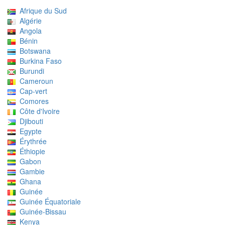
Afrique du Sud
Algérie
Angola
Bénin
Botswana
Burkina Faso
Burundi
Cameroun
Cap-vert
Comores
Côte d'Ivoire
Djibouti
Egypte
Érythrée
Éthiopie
Gabon
Gambie
Ghana
Guinée
Guinée Équatoriale
Guinée-Bissau
Kenya