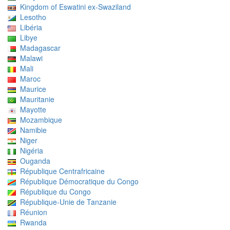
Kingdom of Eswatini ex-Swaziland
Lesotho
Libéria
Libye
Madagascar
Malawi
Mali
Maroc
Maurice
Mauritanie
Mayotte
Mozambique
Namibie
Niger
Nigéria
Ouganda
République Centrafricaine
République Démocratique du Congo
République du Congo
République-Unie de Tanzanie
Réunion
Rwanda