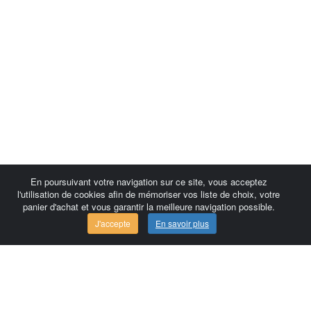
En poursuivant votre navigation sur ce site, vous acceptez
l'utilisation de cookies afin de mémoriser vos liste de choix, votre
panier d'achat et vous garantir la meilleure navigation possible.
J'accepte
En savoir plus
Comersis.com
France