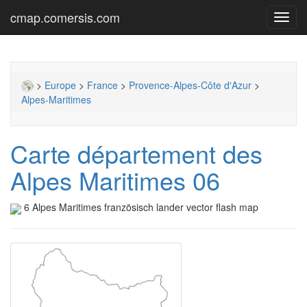
cmap.comersis.com
Toggl
navig
>
Europe
>
France
>
Provence-Alpes-Côte d'Azur
>
Alpes-Maritimes
Carte département des
Alpes Maritimes 06
6 Alpes Maritimes französisch lander vector flash map