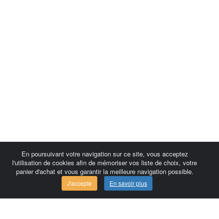
En poursuivant votre navigation sur ce site, vous acceptez
l'utilisation de cookies afin de mémoriser vos liste de choix, votre
panier d'achat et vous garantir la meilleure navigation possible.
J'accepte
En savoir plus
Comersis.com