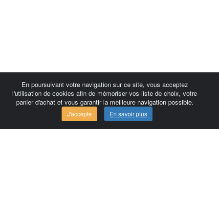
En poursuivant votre navigation sur ce site, vous acceptez
l'utilisation de cookies afin de mémoriser vos liste de choix, votre
panier d'achat et vous garantir la meilleure navigation possible.
J'accepte
En savoir plus
Comersis.com
France
Géo-Market
Blog