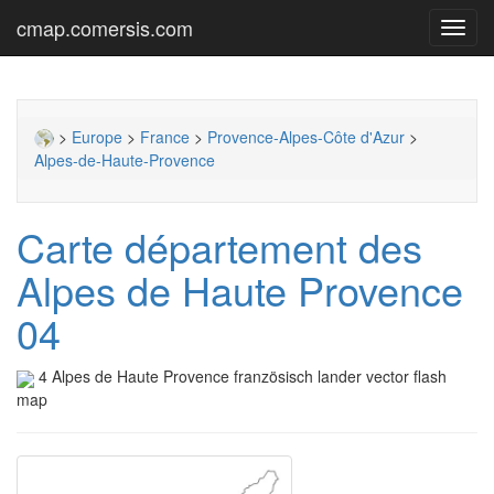
cmap.comersis.com
Toggl
navig
>
Europe
>
France
>
Provence-Alpes-Côte d'Azur
>
Alpes-de-Haute-Provence
Carte département des
Alpes de Haute Provence
04
4 Alpes de Haute Provence französisch lander vector flash
map