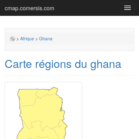
cmap.comersis.com
Toggl
navig
>
Afrique
>
Ghana
Carte régions du ghana