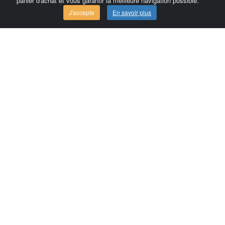
panier d'achat et vous garantir la meilleure navigation possible.
J'accepte
En savoir plus
Comersis.com
France
Géo-Market
Blog
Espace client / Factures
Commandes
Conditions d'utilisation
Contact
Comersis.com