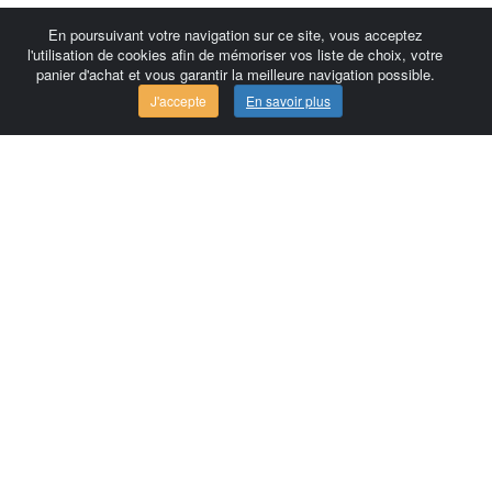
En poursuivant votre navigation sur ce site, vous acceptez
l'utilisation de cookies afin de mémoriser vos liste de choix, votre
panier d'achat et vous garantir la meilleure navigation possible.
J'accepte
En savoir plus
Comersis.com
France
Géo-Market
Blog
Espace client / Factures
Commandes
Conditions d'utilisation
Contact