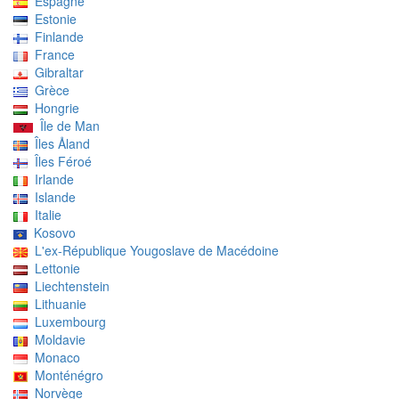
Espagne
Estonie
Finlande
France
Gibraltar
Grèce
Hongrie
Île de Man
Îles Åland
Îles Féroé
Irlande
Islande
Italie
Kosovo
L'ex-République Yougoslave de Macédoine
Lettonie
Liechtenstein
Lithuanie
Luxembourg
Moldavie
Monaco
Monténégro
Norvège