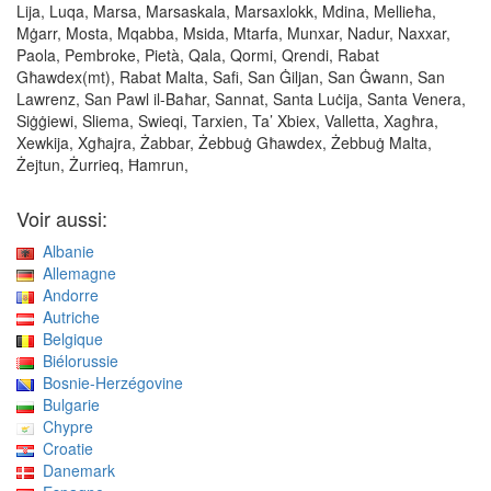
Lija, Luqa, Marsa, Marsaskala, Marsaxlokk, Mdina, Mellieħa,
Mġarr, Mosta, Mqabba, Msida, Mtarfa, Munxar, Nadur, Naxxar,
Paola, Pembroke, Pietà, Qala, Qormi, Qrendi, Rabat
Għawdex(mt), Rabat Malta, Safi, San Ġiljan, San Ġwann, San
Lawrenz, San Pawl il-Baħar, Sannat, Santa Luċija, Santa Venera,
Siġġiewi, Sliema, Swieqi, Tarxien, Ta’ Xbiex, Valletta, Xagħra,
Xewkija, Xgħajra, Żabbar, Żebbuġ Għawdex, Żebbuġ Malta,
Żejtun, Żurrieq, Ħamrun,
Voir aussi:
Albanie
Allemagne
Andorre
Autriche
Belgique
Biélorussie
Bosnie-Herzégovine
Bulgarie
Chypre
Croatie
Danemark