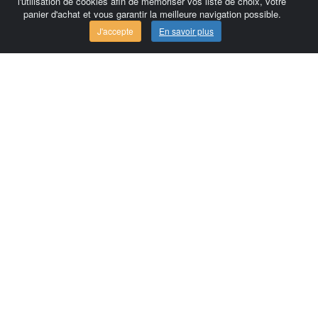
l'utilisation de cookies afin de mémoriser vos liste de choix, votre
panier d'achat et vous garantir la meilleure navigation possible.
J'accepte
En savoir plus
Comersis.com
France
Géo-Market
Blog
Espace client / Factures
Commandes
Conditions d'utilisation
Contact