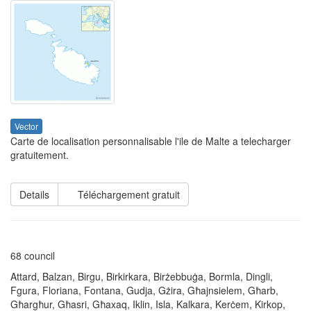
Vector
Carte de localisation personnalisable l'ile de Malte a telecharger
gratuitement.
Details
Téléchargement gratuit
68 council
Attard, Balzan, Birgu, Birkirkara, Birżebbuġa, Bormla, Dingli,
Fgura, Floriana, Fontana, Gudja, Gżira, Għajnsielem, Għarb,
Għargħur, Għasri, Għaxaq, Iklin, Isla, Kalkara, Kerċem, Kirkop,