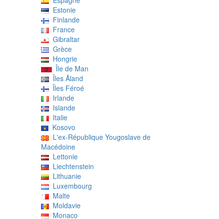
Espagne
Estonie
Finlande
France
Gibraltar
Grèce
Hongrie
Île de Man
Îles Åland
Îles Féroé
Irlande
Islande
Italie
Kosovo
L'ex-République Yougoslave de
Macédoine
Lettonie
Liechtenstein
Lithuanie
Luxembourg
Malte
Moldavie
Monaco