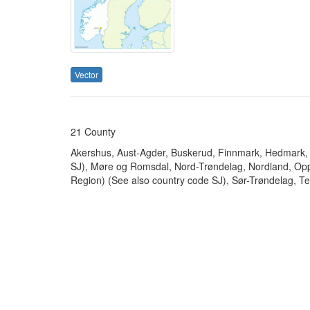
Vector
21 County
Akershus, Aust-Agder, Buskerud, Finnmark, Hedmark, 
SJ), Møre og Romsdal, Nord-Trøndelag, Nordland, Opp
Region) (See also country code SJ), Sør-Trøndelag, Te