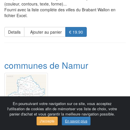
(couleur, contours, texte, forme)...
Fourni avec la liste complète des villes du Brabant Wallon en
fichier Excel.
Details
Ajouter au panier
€ 19.90
communes de Namur
En poursuivant votre navigation sur ce site, vous acceptez
l'utilisation de cookies afin de mémoriser vos liste de choix, votre
panier d'achat et vous garantir la meilleure navigation possible.
J'accepte
En savoir plus